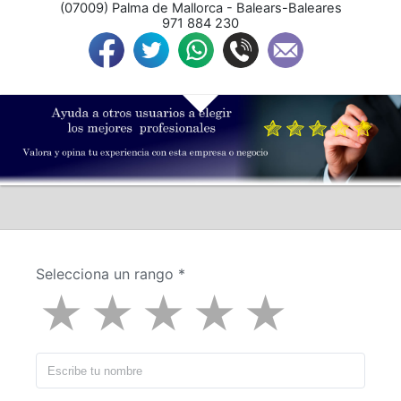
(
07009
) 
Palma de Mallorca
 - 
Balears-Baleares
971 884 230
Selecciona un rango
*
★
★
★
★
★